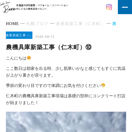
北海道の住宅建築・リフォーム・リノベーション
のことなら株式会社ベルンへ
HOME
札幌ブログ
倉庫新築工事（仁木町）
農機具庫新築工事（仁木町）⑩
倉庫新築工事（仁木町）
2024-09-12
農機具庫新築工事（仁木町）⑩
こんにちは
ここ数日は朝家を出る時、少し肌寒いかなと感じてもすぐに気温
が上がり暑さが戻ります。
季節の変わり目ですので体調にお気を付けください
仁木町の農機具庫新築工事現場は基礎の型枠にコンクリート打設
が始まりました！