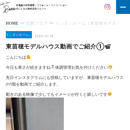
北海道の住宅建築・リフォーム・リノベーション
のことなら株式会社ベルンへ
HOME
札幌ブログ
リンダンホーム（東苗穂モデル）3
リンダンホーム（東苗穂モデル）3
2023-12-19
東苗穂モデルハウス動画でご紹介①
こんにちは
今日も寒さが続きますね
体調管理お気を付けください
先日インスタグラムにも投稿していますが、東苗穂モデルハウス
の1階を動画でご紹介します。
動きのある映像で少しでもイメージが付くと嬉しいです
動
画
プ
レ
ー