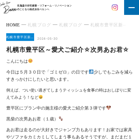
北海道の住宅建築・リフォーム・リノベーション
のことなら株式会社ベルンへ
HOME
札幌ブログ
札幌ブログ
札幌市豊平区新築
札幌市豊平区新築
2024-05-30
札幌市豊平区～愛犬ご紹介☆次男あお君☆
こんにちは
今日は５月３０日で「ゴミゼロ」の日です
少しでもごみを減ら
すきっかけにしたいと思います。
例えば、つい使い過ぎてしまうティッシュを食事の時はおしぼりに変
えてみよう！など
豊平区にプラン中の施主様の愛犬ご紹介第３弾です
黒柴の次男あお君（１歳）
あお君は走るのが大好きでジャンプ力もあります！お家では家具
やソファをカミカミしてしまう事もあるそうですが、まだまだ１