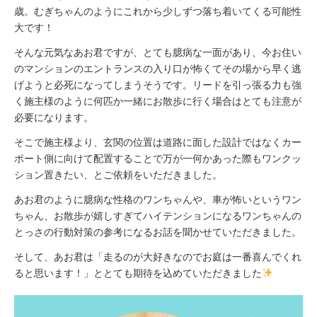
歳。むぎちゃんのようにこれから少しずつ落ち着いてくる可能性
大です！
そんな元気なあお君ですが、とても臆病な一面があり、今お住い
のマンションのエントランスの入り口が怖くてその場から早く逃
げようと必死になってしまうそうです。リードを引っ張る力も強
く施主様のように何匹か一緒にお散歩に行く場合はとても注意が
必要になります。
そこで施主様より、玄関の位置は道路に面した設計ではなくカー
ポート側に向けて配置することで万が一何かあった際もワンクッ
ション置きたい、とご依頼をいただきました。
あお君のように臆病な性格のワンちゃんや、車が怖いというワン
ちゃん、お散歩が嬉しすぎてハイテンションになるワンちゃんの
とっさの行動対策の参考になるお話を聞かせていただきました。
そして、あお君は「走るのが大好きなのでお庭は一番喜んでくれ
ると思います！」ととても期待を込めていただきました