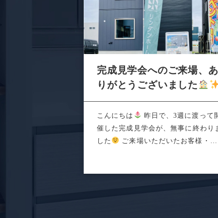
完成見学会へのご来場、
りがとうございました
こんにちは
昨日で、3週に渡って
催した完成見学会が、無事に終わり
した
ご来場いただいたお客様・関
係者の...