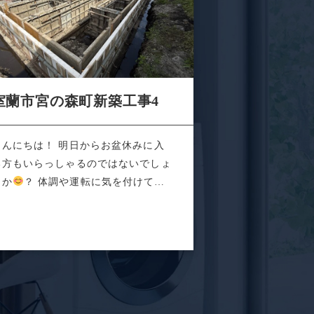
室蘭市宮の森町新築工事4
こんにちは！ 明日からお盆休みに入
る方もいらっしゃるのではないでしょ
うか
？ 体調や運転に気を付けて素
なお盆...