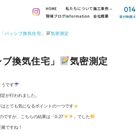
014
HOME
私たちについて
施工事例
現場ブログ
Information
会社概要
受付時間:8
「パッシブ換気住宅」
気密測定
シブ換気住宅」
気密測定
ようです
測定が行われました。
方はとても気になるポイントの一つです
のですが、こちらの結果は「0.27
」でした
証拠ですね！