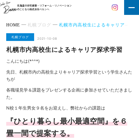
北海道の住宅建築・リフォーム・リノベーション
のことなら株式会社ベルンへ
HOME
札幌ブログ
札幌市内高校生によるキャリア探求学習
札幌ブログ
2021-10-08
札幌市内高校生によるキャリア探求学習
こんにちは(*^^*)
先日、札幌市内の高校生よりキャリア探求学習という学生さんた
ちが
各職場見学＆課題をプレゼンする企画に参加させていただきまし
た。
N校１年生男女９名をお迎えし、弊社からの課題は
『ひとり暮らし最小最適空間』を６
畳一間で提案する。