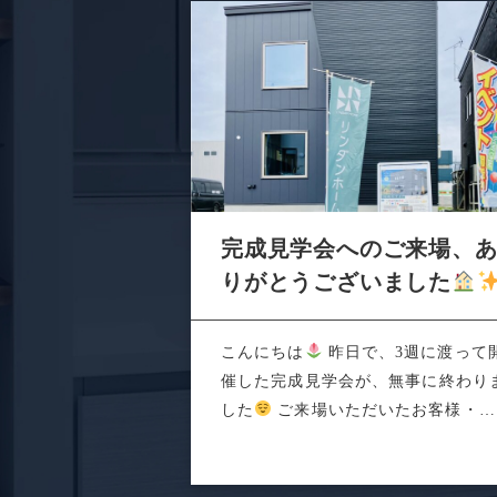
完成見学会へのご来場、
りがとうございました
こんにちは
昨日で、3週に渡って
催した完成見学会が、無事に終わり
した
ご来場いただいたお客様・関
係者の...