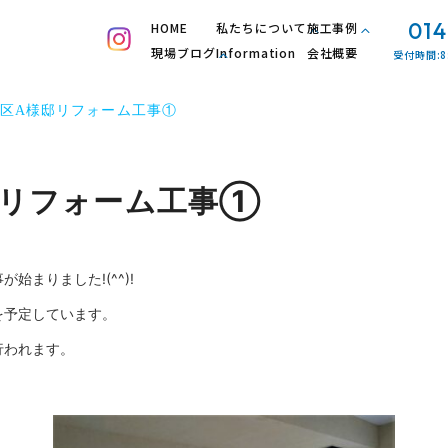
014
HOME
私たちについて
施工事例
現場ブログ
Information
会社概要
受付時間:8
区A様邸リフォーム工事①
邸リフォーム工事①
まりました!(^^)!
を予定しています。
行われます。