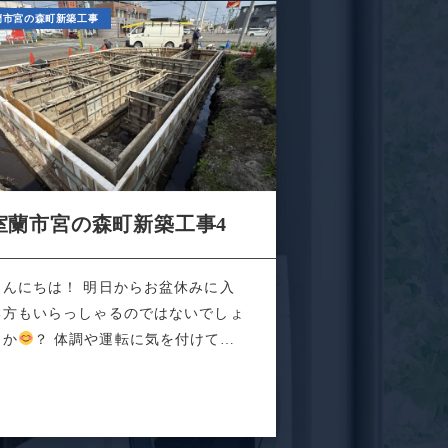
蘭市宮の森町新築工事
室蘭市宮の森町新築工事4
こんにちは！ 明日からお盆休みに入
る方もいらっしゃるのではないでしょ
うか
？ 体調や運転に気を付けて素
なお盆...