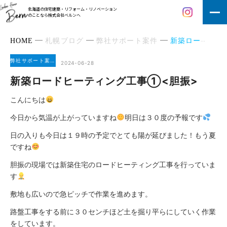
北海道の住宅建築・リフォーム・リノベーション
のことなら株式会社ベルンへ
HOME
札幌ブログ
弊社サポート案件
新築ロードヒーティング工事①<胆振>
弊社サポート案件
2024-06-28
新築ロードヒーティング工事①<胆振>
こんにちは
今日から気温が上がっていますね
明日は３０度の予報です
日の入りも今日は１９時の予定でとても陽が延びました！もう夏
ですね
胆振の現場では新築住宅のロードヒーティング工事を行っていま
す
敷地も広いので急ピッチで作業を進めます。
路盤工事をする前に３０センチほど土を掘り平らにしていく作業
をしています。