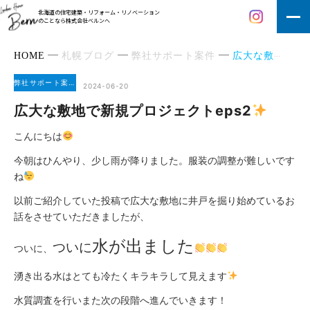
北海道の住宅建築・リフォーム・リノベーション
のことなら株式会社ベルンへ
HOME
札幌ブログ
弊社サポート案件
広大な敷地で新規プロジェクトeps2
弊社サポート案件
2024-06-20
広大な敷地で新規プロジェクトeps2
こんにちは
今朝はひんやり、少し雨が降りました。服装の調整が難しいです
ね
以前ご紹介していた
投稿
で広大な敷地に井戸を掘り始めているお
話をさせていただきましたが、
水が出ました
ついに
ついに、
湧き出る水はとても冷たくキラキラして見えます
水質調査を行いまた次の段階へ進んでいきます！