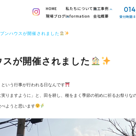
014
HOME
私たちについて
施工事例
現場ブログ
Information
会社概要
受付時間:8
プンハウスが開催されました
ウスが開催されました
』という行事が行われる日なんです
に実りますように」と、田を耕し、種をまく季節の初めに祈るお祭りな
食べようと思います