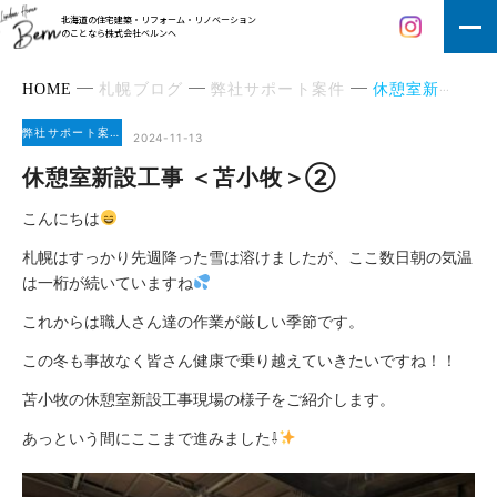
北海道の住宅建築・リフォーム・リノベーション
のことなら株式会社ベルンへ
HOME
札幌ブログ
弊社サポート案件
休憩室新設工事 ＜苫小牧＞②
弊社サポート案件
2024-11-13
休憩室新設工事 ＜苫小牧＞②
こんにちは
札幌はすっかり先週降った雪は溶けましたが、ここ数日朝の気温
は一桁が続いていますね
これからは職人さん達の作業が厳しい季節です。
この冬も事故なく皆さん健康で乗り越えていきたいですね！！
苫小牧の休憩室新設工事現場の様子をご紹介します。
あっという間にここまで進みました⇩