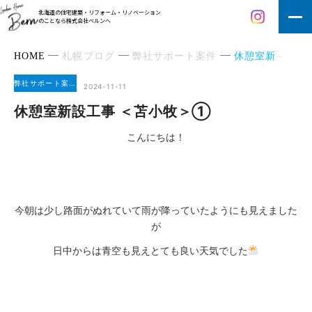
北海道の住宅建築・リフォーム・リノベーション
のことなら株式会社ベルンへ
HOME
札幌ブログ
弊社サポート案件
休憩室新設工事 ＜苫小牧＞①
弊社サポート案件
2024-11-11
休憩室新設工事 ＜苫小牧＞①
こんにちは！
今朝は少し路面がぬれていて雨が降っていたようにも見えました
が
日中からは青空も見えとても良い天気でした