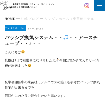
北海道の住宅建築・リフォーム・リノベーション
のことなら株式会社ベルンへ
HOME
札幌ブログ
リンダンホーム（東苗穂モデル）3
リンダンホーム（東苗穂モデル）3
2023-12-27
パッシブ換気システム・・
・・アースチ
ューブ・・♪・・
こんにちは
札幌は1日で別世界になりましたね
今朝は雪かきでカロリー消
費が出来ました
見学会開催中の東苗穂モデルハウスの施工を参考にパッシブ換気
住宅が出来るまでを
何回かにわたりご紹介したいと思います。