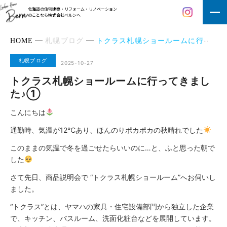
北海道の住宅建築・リフォーム・リノベーション
のことなら株式会社ベルンへ
HOME
札幌ブログ
トクラス札幌ショールームに行ってきました♪①
札幌ブログ
2025-10-27
トクラス札幌ショールームに行ってきまし
た♪①
こんにちは
通勤時、気温が12℃あり、ほんのりポカポカの秋晴れでした
このままの気温で冬を過ごせたらいいのに…と、ふと思った朝で
した
さて先日、商品説明会で “トクラス札幌ショールーム”へお伺いし
ました。
“トクラス”とは、ヤマハの家具・住宅設備部門から独立した企業
で、キッチン、バスルーム、洗面化粧台などを展開しています。