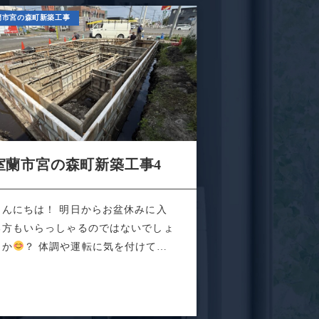
蘭市宮の森町新築工事
室蘭市宮の森町新築工事4
こんにちは！ 明日からお盆休みに入
る方もいらっしゃるのではないでしょ
うか
？ 体調や運転に気を付けて素
なお盆...