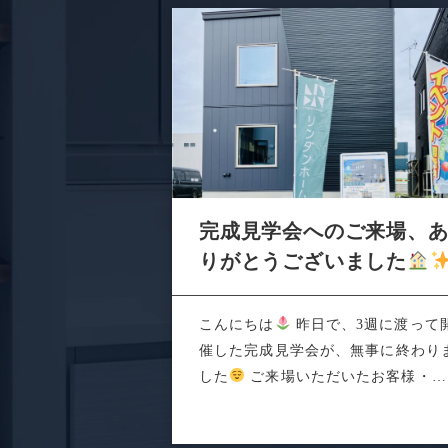
完成見学会へのご来場、
りがとうございました
こんにちは
昨日で、3週に渡って
催した完成見学会が、無事に終わり
した
ご来場いただいたお客様・関
係者の...