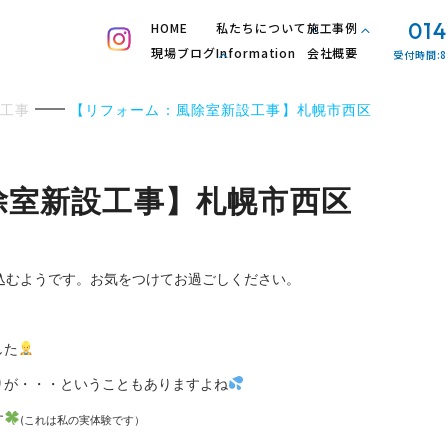
014
HOME
私たちについて
施工事例
現場ブログ
Information
会社概要
受付時間:8
工事
【リフォーム：風除室新設工事】札幌市西区
除室新設工事】札幌市西区
込むようです。お気をつけてお過ごしください。
した
りが・・・ということもありますよね
す
(これは私の実体験です）