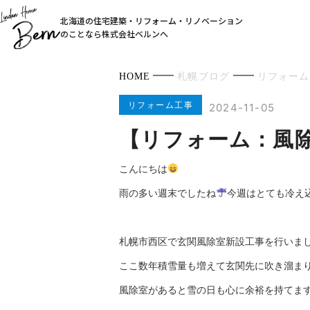
北海道の住宅建築・リフォーム・リノベーション
のことなら株式会社ベルンへ
HOME
札幌ブログ
リフォーム
リフォーム工事
2024-11-05
【リフォーム：風
こんにちは
雨の多い週末でしたね
今週はとても冷え
札幌市西区で玄関風除室新設工事を行いま
ここ数年積雪量も増えて玄関先に吹き溜ま
風除室があると雪の日も心に余裕を持てま