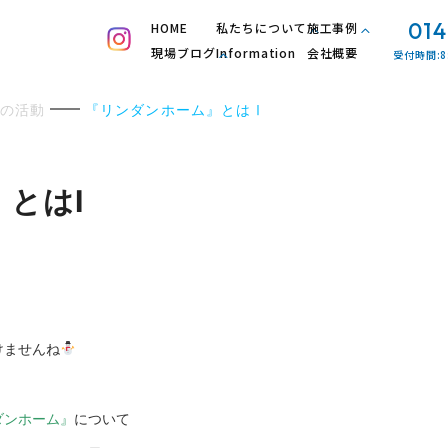
014
HOME
私たちについて
施工事例
現場ブログ
Information
会社概要
受付時間:8
の活動
『リンダンホーム』とはⅠ
とはⅠ
けませんね
ダンホーム』
について