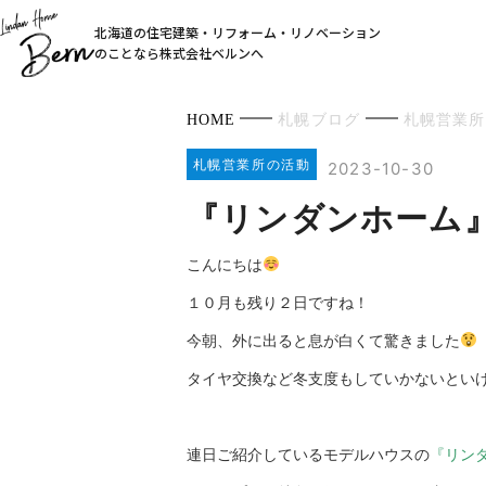
北海道の住宅建築・リフォーム・リノベーション
のことなら株式会社ベルンへ
HOME
札幌ブログ
札幌営業所
札幌営業所の活動
2023-10-30
『リンダンホーム』
こんにちは
１０月も残り２日ですね！
今朝、外に出ると息が白くて驚きました
タイヤ交換など冬支度もしていかないとい
連日ご紹介しているモデルハウスの
『リン