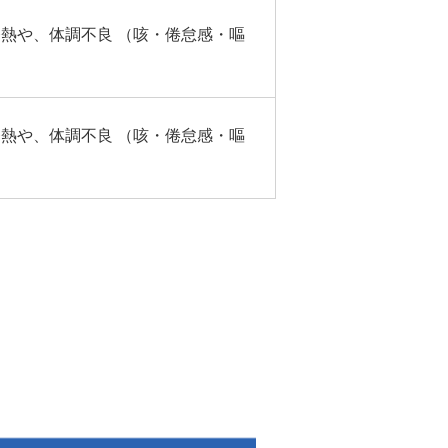
発熱や、体調不良 （咳・倦怠感・嘔
発熱や、体調不良 （咳・倦怠感・嘔