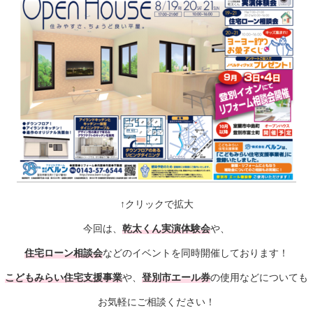
↑クリックで拡大
今回は、
乾太くん実演体験会
や、
住宅ローン相談会
などのイベントを同時開催しております！
こどもみらい住宅支援事業
や、
登別市エール券
の使用などについても
お気軽にご相談ください！