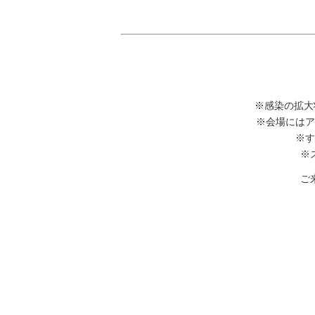
※感染の拡大
※会場にはア
※す
※
ご