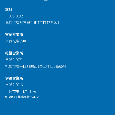
本社
〒059-0032
北海道登別市新生町1丁目17番地1
室蘭営業所
※移転準備中
札幌営業所
〒062-0021
札幌市豊平区月寒西1条10丁目5番66号
伊達営業所
〒052-0016
伊達市東浜町 51-76
© 2024株式会社ベルン