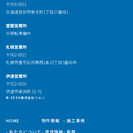
〒059-0032
北海道登別市新生町1丁目17番地1
室蘭営業所
※移転準備中
札幌営業所
〒062-0021
札幌市豊平区月寒西1条10丁目5番66号
伊達営業所
〒052-0016
伊達市東浜町 51-76
© 2024株式会社ベルン
HOME
物件情報
- 施工事例
- 私たちについて
- 賃貸情報
- 新築