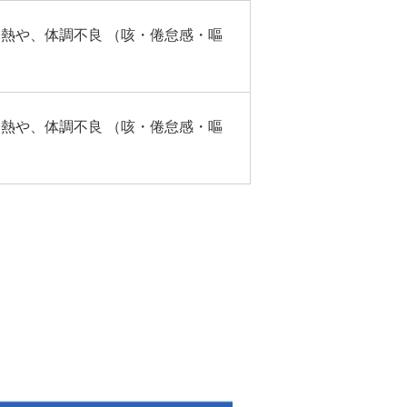
発熱や、体調不良 （咳・倦怠感・嘔
発熱や、体調不良 （咳・倦怠感・嘔