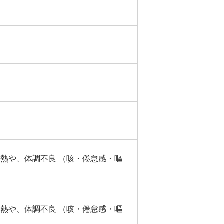
発熱や、体調不良 （咳・倦怠感・嘔
発熱や、体調不良 （咳・倦怠感・嘔