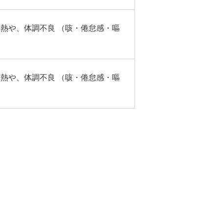
発熱や、体調不良 （咳・倦怠感・嘔
発熱や、体調不良 （咳・倦怠感・嘔