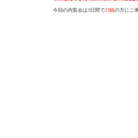
今回の内覧会は3
日間で
23組
の方にご