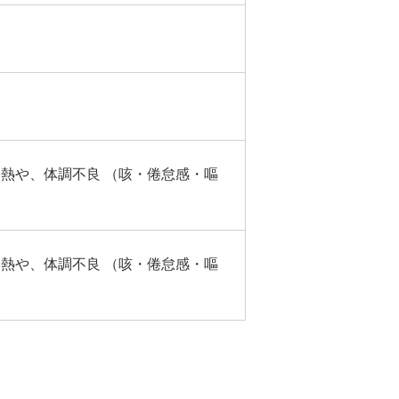
発熱や、体調不良 （咳・倦怠感・嘔
発熱や、体調不良 （咳・倦怠感・嘔