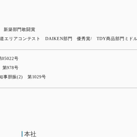
21 新築部門敢闘賞
海道エリアコンテスト DAIKEN部門 優秀賞/ TDY商品部門ミド
5022号
第978号
胆振(2) 第1029号
本社