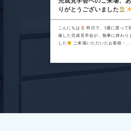
完成見学会へのご来場、
りがとうございました
こんにちは
昨日で、3週に渡って
催した完成見学会が、無事に終わり
した
ご来場いただいたお客様・関
係者の...