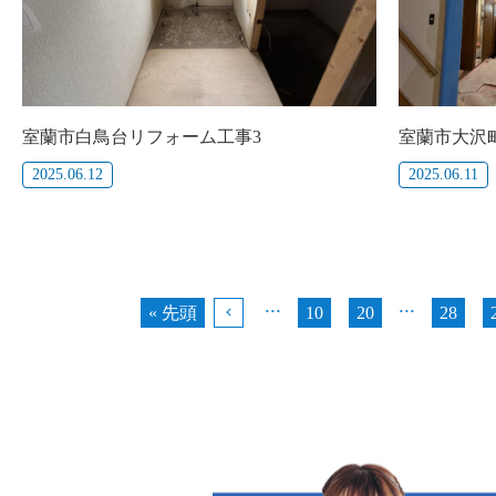
室蘭市白鳥台リフォーム工事3
室蘭市大沢
2025.06.12
2025.06.11
...
...
« 先頭
«
10
20
28