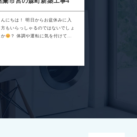
室蘭市宮の森町新築工事4
こんにちは！ 明日からお盆休みに入
る方もいらっしゃるのではないでしょ
うか
？ 体調や運転に気を付けて素
なお盆...