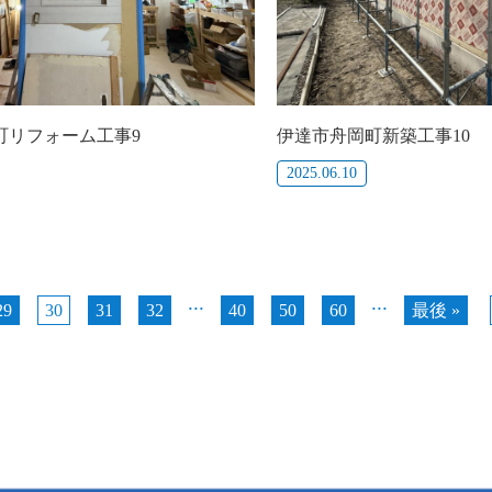
町リフォーム工事9
伊達市舟岡町新築工事10
2025.06.10
...
...
29
30
31
32
40
50
60
最後 »