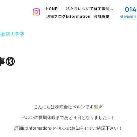
014
HOME
私たちについて
施工事例
現場ブログ
Information
会社概要
受付時間:8
A新築工事⑬
事⑬
こんにちは株式会社ベルンです
ベルンの夏期休暇まであと４日となりました：）
詳細は
Informationのベルンのお知らせ
でご確認下さい！