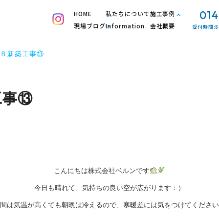
014
HOME
私たちについて
施工事例
現場ブログ
Information
会社概要
受付時間:8
Ｂ新築工事⑬
工事⑬
こんにちは株式会社ベルンです
今日も晴れて、気持ちの良い空が広がります：）
間は気温が高くても朝晩は冷えるので、寒暖差には気をつけてください