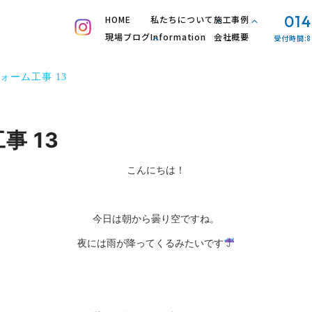
014
HOME
私たちについて
施工事例
現場ブログ
Information
会社概要
受付時間:8
ォーム工事 13
事 13
こんにちは！
今日は朝から曇り空ですね。
夜には雨が降ってくるみたいです