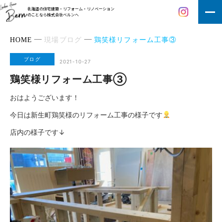
北海道の住宅建築・リフォーム・リノベーション
のことなら株式会社ベルンへ
HOME
現場ブログ
鶏笑様リフォーム工事③
ブログ
2021-10-27
鶏笑様リフォーム工事③
おはようございます！
今日は新生町鶏笑様のリフォーム工事の様子です
店内の様子です↓