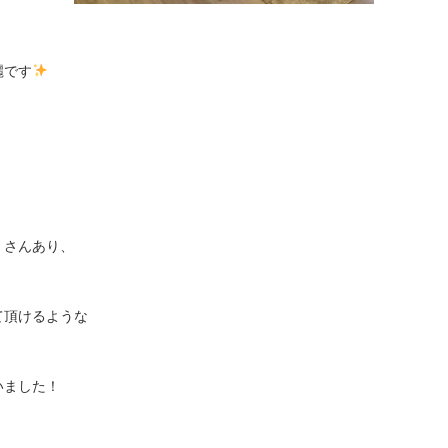
麗です
くさんあり、
て頂けるような
いました！