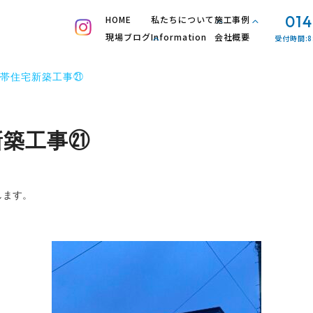
014
HOME
私たちについて
施工事例
現場ブログ
Information
会社概要
受付時間:8
帯住宅新築工事㉑
新築工事㉑
します。