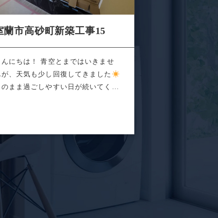
室蘭市高砂町新築工事15
こんにちは！ 青空とまではいきませ
んが、天気も少し回復してきました
このまま過ごしやすい日が続いてくれ
と...