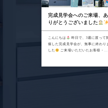
完成見学会へのご来場、
りがとうございました
こんにちは
昨日で、3週に渡って
催した完成見学会が、無事に終わり
した
ご来場いただいたお客様・関
係者の...