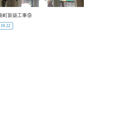
南町新築工事⑨
.10.22