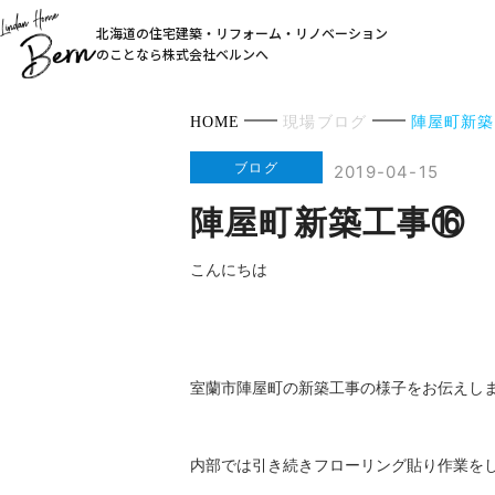
北海道の住宅建築・リフォーム・リノベーション
のことなら株式会社ベルンへ
HOME
現場ブログ
陣屋町新築
ブログ
2019-04-15
陣屋町新築工事⑯
こんにちは
室蘭市陣屋町の新築工事の様子をお伝えし
内部では引き続きフローリング貼り作業を