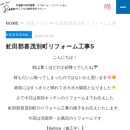
北海道の住宅建築・リフォーム・リノベーション
のことなら株式会社ベルンへ
HOME
現場ブログ
虻田郡喜茂別町リフォーム工事
虻
虻田郡喜茂別町リフォーム工事
2025-05-20
虻田郡喜茂別町リフォーム工事5
こんにちは！
朝は驚くほどの土砂降りでしたね
桜もだいぶ散ってしまったのではないかと思います
昼前にはすっきりと晴れてポカポカ陽気となりました
さて今日は前回キッチンのリフォームまでお伝えした
虻田郡喜茂別町のリフォーム工事の様子をお伝えいたします。
今回は洗面所・お風呂のリフォームです
【Before（施工中）】