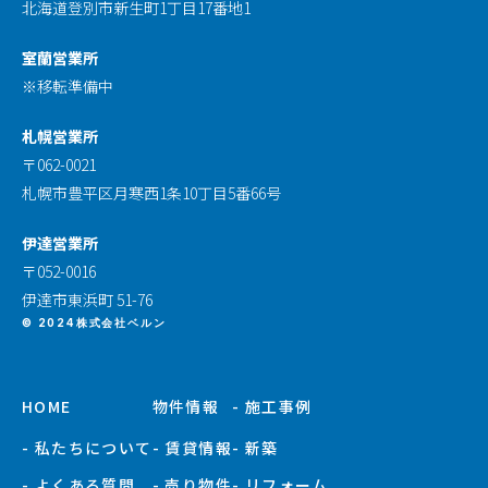
北海道登別市新生町1丁目17番地1
室蘭営業所
※移転準備中
札幌営業所
〒062-0021
札幌市豊平区月寒西1条10丁目5番66号
伊達営業所
〒052-0016
伊達市東浜町 51-76
© 2024株式会社ベルン
HOME
物件情報
- 施工事例
- 私たちについて
- 賃貸情報
- 新築
- よくある質問
- 売り物件
- リフォーム