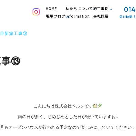
014
HOME
私たちについて
施工事例
現場ブログ
Information
会社概要
受付時間:8
目新築工事⑬
工事⑬
こんにちは株式会社ベルンです
雨の日が多く、じめじめとした日が続いていますね..
月もオープンハウスが行われる予定なので楽しみにしていてください：