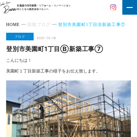
北海道の住宅建築・リフォーム・リノベーション
のことなら株式会社ベルンへ
HOME
現場ブログ
登別市美園町1丁目Ⓑ新築工事⑦
ブログ
2021-10-18
登別市美園町1丁目Ⓑ新築工事⑦
こんにちは！
美園町１丁目新築工事の様子をお伝え致します。