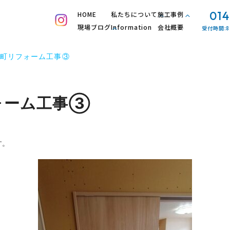
014
HOME
私たちについて
施工事例
現場ブログ
Information
会社概要
受付時間:8
町リフォーム工事③
ォーム工事③
す。