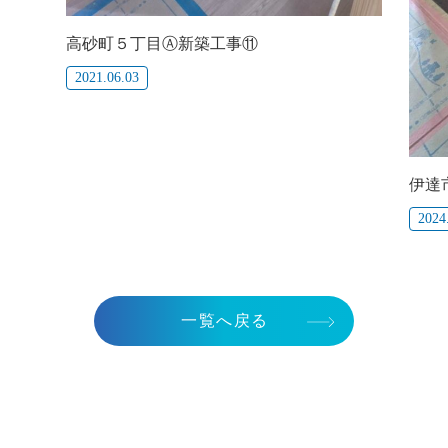
高砂町５丁目Ⓐ新築工事⑪
2021.06.03
伊達
2024
一覧へ戻る