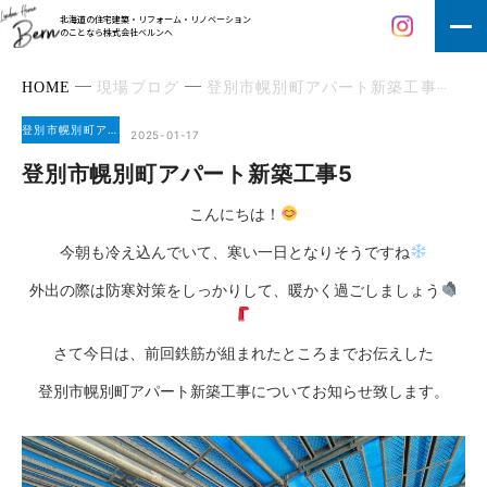
北海道の住宅建築・リフォーム・リノベーション
のことなら株式会社ベルンへ
HOME
現場ブログ
登別市幌別町アパート新築工事
登
登別市幌別町アパート新築工事
2025-01-17
登別市幌別町アパート新築工事5
こんにちは！
今朝も冷え込んでいて、寒い一日となりそうですね
外出の際は防寒対策をしっかりして、暖かく過ごしましょう
さて今日は、前回鉄筋が組まれたところまでお伝えした
登別市幌別町アパート新築工事についてお知らせ致します。