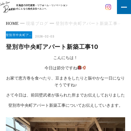
北海道の住宅建築・リフォーム・リノベーション
のことなら株式会社ベルンへ
HOME
現場ブログ
登別市中央町アパート新築工事
登
登別市中央町アパート新築工事
2026-02-03
登別市中央町アパート新築工事10
こんにちは！
今日は節分ですね
お家で恵方巻を食べたり、豆まきをしたりと賑やかな一日になり
そうですね♪
さて今日は、前回壁武者が張られた所までお伝えしておりました
登別市中央町アパート新築工事についてお伝えしていきます。