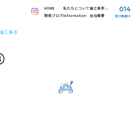
014
HOME
私たちについて
施工事例
現場ブログ
Information
会社概要
受付時間:8
築工事③
③