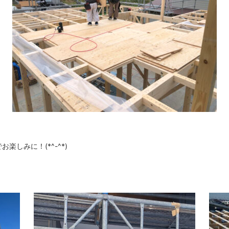
しみに！(*^-^*)