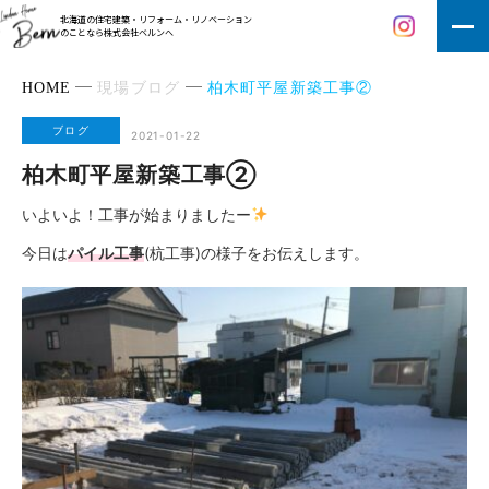
北海道の住宅建築・リフォーム・リノベーション
のことなら株式会社ベルンへ
HOME
現場ブログ
柏木町平屋新築工事②
ブログ
2021-01-22
柏木町平屋新築工事②
いよいよ！工事が始まりましたー
今日は
パイル工事
(杭工事)の様子をお伝えします。