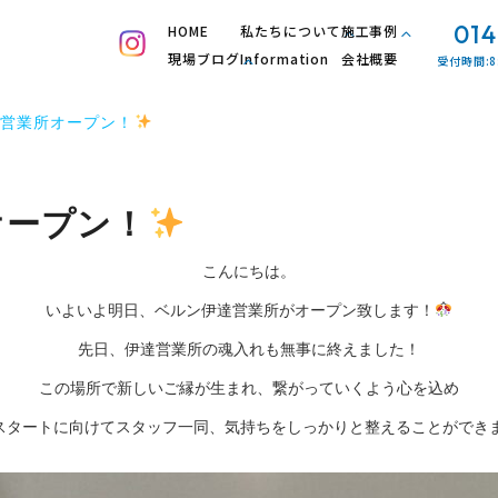
014
HOME
私たちについて
施工事例
現場ブログ
Information
会社概要
受付時間:8
営業所オープン！
オープン！
こんにちは。
いよいよ明日、ベルン伊達営業所がオープン致します！
先日、伊達営業所の魂入れも無事に終えました！
この場所で新しいご縁が生まれ、繋がっていくよう心を込め
スタートに向けてスタッフ一同、気持ちをしっかりと整えることができ