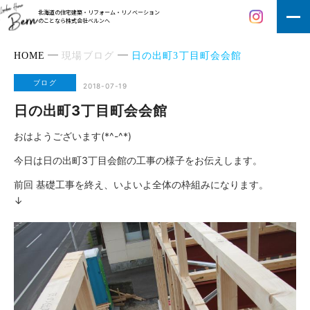
北海道の住宅建築・リフォーム・リノベーション
のことなら株式会社ベルンへ
HOME
現場ブログ
日の出町3丁目町会会館
ブログ
2018-07-19
日の出町3丁目町会会館
おはようございます(*^-^*)
今日は日の出町3丁目会館の工事の様子をお伝えします。
前回
基礎工事を終え、いよいよ全体の枠組みになります。
↓