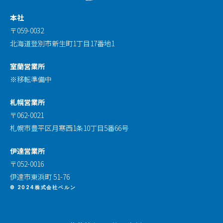
本社
〒059-0032
北海道登別市新生町1丁目17番地1
室蘭営業所
※移転準備中
札幌営業所
〒062-0021
札幌市豊平区月寒西1条10丁目5番66号
伊達営業所
〒052-0016
伊達市東浜町 51-76
© 2024株式会社ベルン