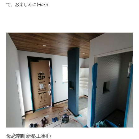
で、お楽しみに(-ω-)/
母恋南町新築工事⑪