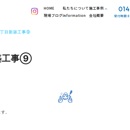
014
HOME
私たちについて
施工事例
現場ブログ
Information
会社概要
受付時間:8
丁目新築工事⑨
築工事⑨
ます。