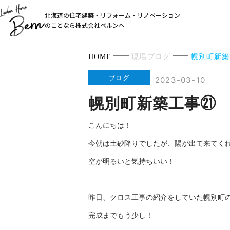
北海道の住宅建築・リフォーム・リノベーション
のことなら株式会社ベルンへ
HOME
現場ブログ
幌別町新築
ブログ
2023-03-10
幌別町新築工事㉑
こんにちは！
今朝は土砂降りでしたが、陽が出て来てく
空が明るいと気持ちいい！
昨日、クロス工事の紹介をしていた幌別町
完成までもう少し！