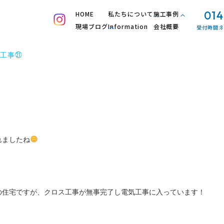
014
HOME
私たちについて
施工事例
現場ブログ
Information
会社概要
受付時間:8
工事㉑
れましたね
の住宅ですが、クロス工事が無事完了し電気工事に入っています！