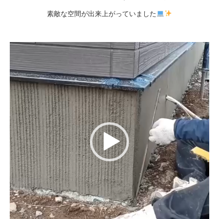
素敵な空間が出来上がっていました
動
画
プ
レ
ー
ヤ
ー