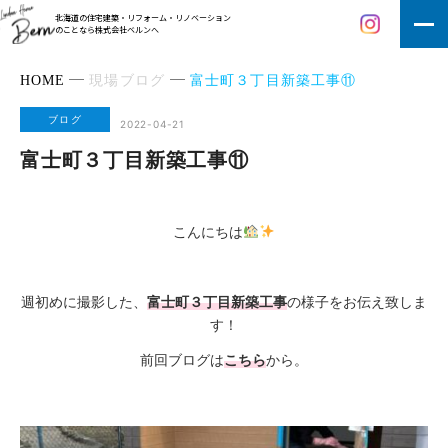
北海道の住宅建築・リフォーム・リノベーション
のことなら株式会社ベルンへ
HOME
現場ブログ
富士町３丁目新築工事⑪
ブログ
2022-04-21
富士町３丁目新築工事⑪
こんにちは
週初めに撮影した、
富士町３丁目新築工事
の様子をお伝え致しま
す！
前回ブログは
こちら
から。