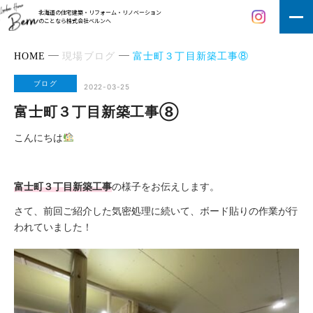
北海道の住宅建築・リフォーム・リノベーション
のことなら株式会社ベルンへ
HOME
現場ブログ
富士町３丁目新築工事⑧
ブログ
2022-03-25
富士町３丁目新築工事⑧
こんにちは
富士町３丁目新築工事
の様子をお伝えします。
さて、
前回ご紹介した気密処理
に続いて、ボード貼りの作業が行
われていました！