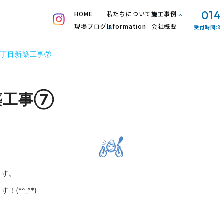
014
HOME
私たちについて
施工事例
現場ブログ
Information
会社概要
受付時間:8
丁目新築工事⑦
築工事⑦
ます。
(*^_^*)