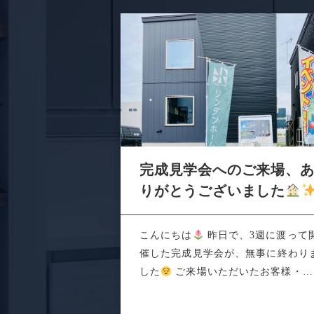
完成見学会へのご来場、
りがとうございました
こんにちは
昨日で、3週に渡って
催した完成見学会が、無事に終わり
した
ご来場いただいたお客様・関
係者の...