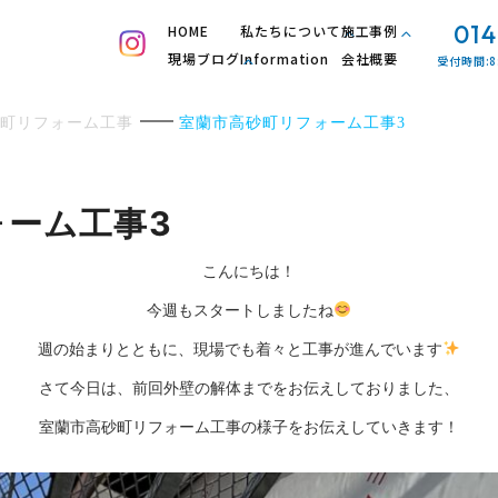
014
HOME
私たちについて
施工事例
現場ブログ
Information
会社概要
受付時間:8
町リフォーム工事
室蘭市高砂町リフォーム工事3
ォーム工事3
こんにちは！
今週もスタートしましたね
週の始まりとともに、現場でも着々と工事が進んでいます
さて今日は、前回外壁の解体までをお伝えしておりました、
室蘭市高砂町リフォーム工事の様子をお伝えしていきます！