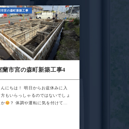
蘭市宮の森町新築工事
室蘭市宮の森町新築工事4
こんにちは！ 明日からお盆休みに入
る方もいらっしゃるのではないでしょ
うか
？ 体調や運転に気を付けて素
なお盆...