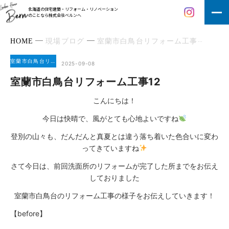
北海道の住宅建築・リフォーム・リノベーション
のことなら株式会社ベルンへ
HOME
現場ブログ
室蘭市白鳥台リフォーム工事
室蘭
室蘭市白鳥台リフォーム工事
2025-09-08
室蘭市白鳥台リフォーム工事12
こんにちは！
今日は快晴で、風がとても心地よいですね
登別の山々も、だんだんと真夏とは違う落ち着いた色合いに変わ
ってきていますね
さて今日は、前回洗面所のリフォームが完了した所までをお伝え
しておりました
室蘭市白鳥台のリフォーム工事の様子をお伝えしていきます！
【before】