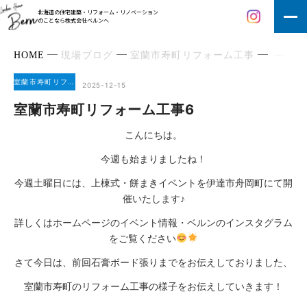
北海道の住宅建築・リフォーム・リノベーション
のことなら株式会社ベルンへ
HOME
現場ブログ
室蘭市寿町リフォーム工事
室蘭市
室蘭市寿町リフォーム工事
2025-12-15
室蘭市寿町リフォーム工事6
こんにちは。
今週も始まりましたね！
今週土曜日には、上棟式・餅まきイベントを伊達市舟岡町にて開
催いたします♪
詳しくはホームページのイベント情報・ベルンのインスタグラム
をご覧ください
さて今日は、前回石膏ボード張りまでをお伝えしておりました、
室蘭市寿町のリフォーム工事の様子をお伝えしていきます！