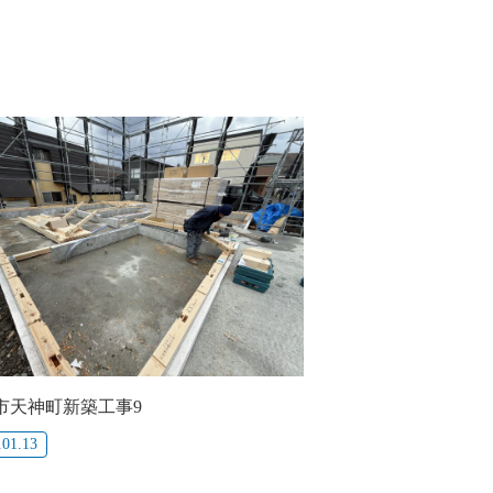
市天神町新築工事9
.01.13