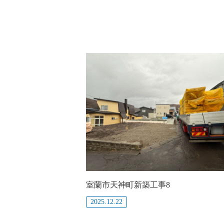
室蘭市天神町新築工事8
2025.12.22